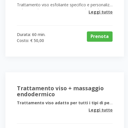
Trattamento viso esfoliante specifico e personalizzato, studiato in base alle esigenze della pelle.
Utilizza acidi cosmetici mirati per migliorare luminosità, texture e uniformità dell’incarnato in modo sicuro ed efficace.
Leggi tutto
Durata: 60 min.
Prenota
Costo: € 50,00
Trattamento viso + massaggio
endodermico
Trattamento viso adatto per tutti i tipi di pelle
Leggi tutto