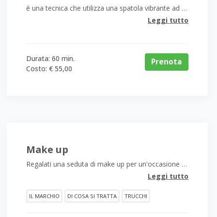
è una tecnica che utilizza una spatola vibrante ad alta frequenza per effettuare una rimozione efficace delle cellule morte superficiali
are le rughe, le borse, le occhiaie, le discromie cutanee e la lassità c
Leggi tutto
Durata: 60 min.
Prenota
Costo: € 55,00
Make up
Regalati una seduta di make up per un'occasione speciale
razie al nostro sistema innovativo vengono veicolati i pri
Leggi tutto
IL MARCHIO
DI COSA SI TRATTA
TRUCCHI