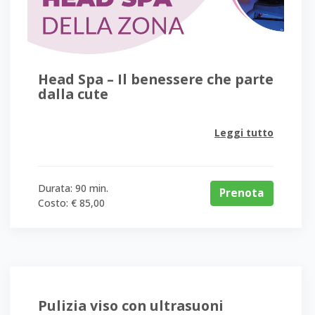
Head Spa – Il benessere che parte
dalla cute
Leggi tutto
L’Head Spa è un trattamento professionale dedicato alla salute del cuoio
Durata: 90 min.
Prenota
Costo: € 85,00
Pulizia viso con ultrasuoni