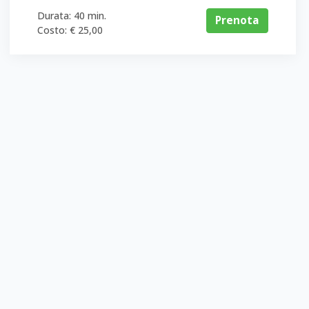
Durata: 40 min.
Prenota
Costo: € 25,00
 adatto a te per ottenere il miglior risultato possibile.