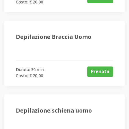
Costo: € 20,00
la
Farmacia
selezionata
e
Depilazione Braccia Uomo
di
recarsi
nel
luogo
Durata: 30 min.
indicato
Prenota
Costo: € 20,00
nella
prenotazione.
Presso
la
Depilazione schiena uomo
Farmacia
1
Viale