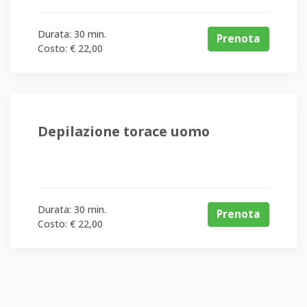
Rinascita
oppure
Durata: 30 min.
Prenota
Costo: € 22,00
la
Farmacia
9
in
Via
Depilazione torace uomo
Brunelleschi
Prenota
Durata: 30 min.
Prenota
Costo: € 22,00