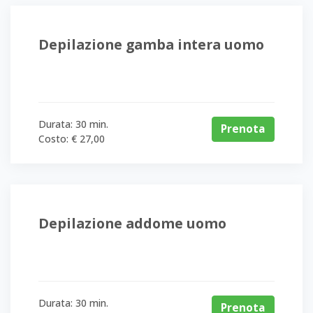
Depilazione gamba intera uomo
Avvertenza
PRESTARE
ATTENZIONE
Durata: 30 min.
Prenota
AL
Costo: € 27,00
LUOGO
DI
PRENOTAZIONE
DEL
Depilazione addome uomo
SERVIZIO!
Ricordiamo
di
verificare
Durata: 30 min.
bene
Prenota